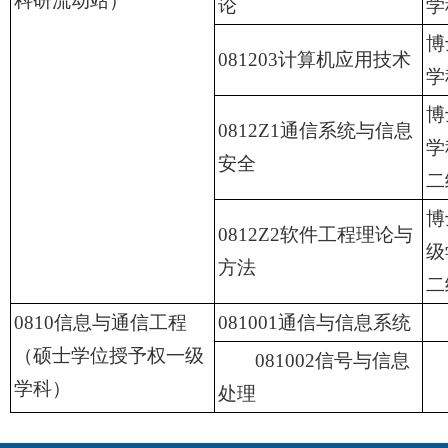
科研流动站）
论
学
博
081203计算机应用技术
学
博
0812Z1通信系统与信息
学
安全
二
博
0812Z2软件工程理论与
级
方法
二
0810信息与通信工程
081001通信与信息系统
（硕士学位授予权一级
081002信号与信息
学科）
处理