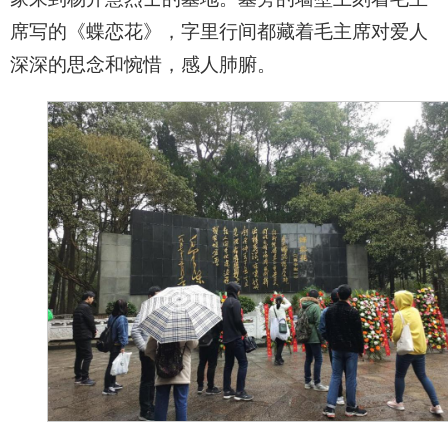
席写的《蝶恋花》，字里行间都藏着毛主席对爱人
深深的思念和惋惜，感人肺腑。