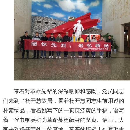
带着对革命先辈的深深敬仰和感慨，党员同志
们来到了杨开慧故居，看着杨开慧同志生前用过的
朴素物品，看着她写下的一页页泛黄的手稿，谱写
着一代巾帼英雄为革命英勇献身的坚贞。最后，大
家来到杨开慧烈士的墓地。墓旁的墙壁上刻着毛主