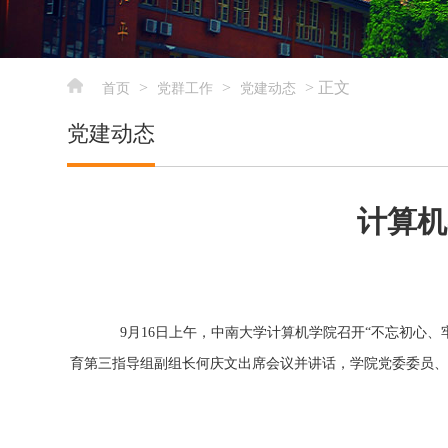
>
>
> 正文
首页
党群工作
党建动态
党建动态
计算机
9月1
6
日上午，中南大学
计算机学院
召开
“不忘初心、
育第三指导组副组长何庆文
出席会议并讲话
，
学院党委委员、