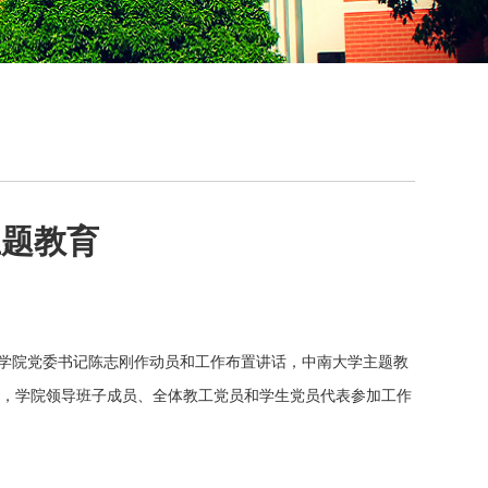
主题教育
学院
党委书记
陈志刚
作动员
和工作布置讲话
，
中南大学主题教
，学院
领导班子成员、
全体
教工
党员和学生党员
代表参加
工作