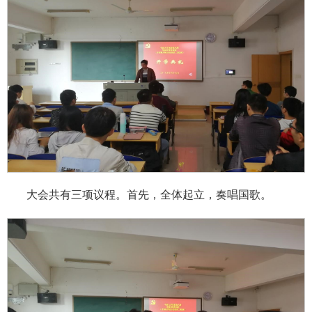
大会共有三项议程。首先，全体起立，奏唱国歌。