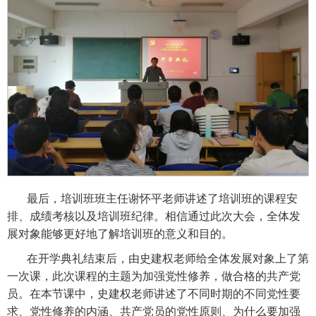
最后，培训班班主任谢怀平老师讲述了培训班的课程安
排、成绩考核以及培训班纪律。相信通过此次大会，全体发
展对象能够更好地了解培训班的意义和目的。
在开学典礼结束后，由史建权老师给全体发展对象上了第
一次课，此次课程的主题为加强党性修养，做合格的共产党
员。在本节课中，史建权老师讲述了不同时期的不同党性要
求、党性修养的内涵、共产党员的党性原则、为什么要加强