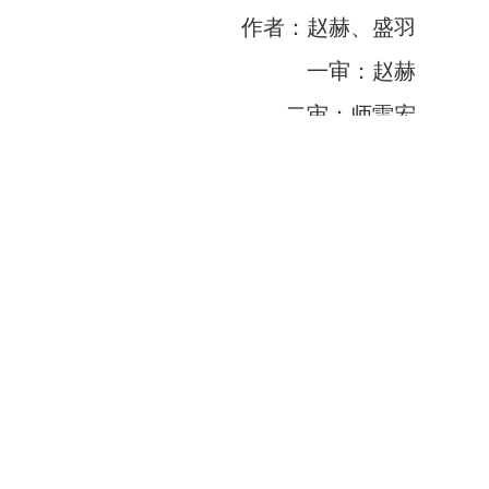
作者：赵赫、盛羽
一审：赵赫
二审：师雷宏
三审：王新辉