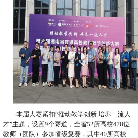
本届大赛紧扣
“
推动教学创新 培养一流人
才
”
主题，设置
9
个赛道，全省
52
所高校
478
位
教师（团队）参加省级复赛，其中
40
所高校