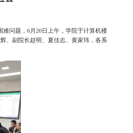
困难问题，
6
月
20
日
上
午，
学院于计算机楼
新
辉
、副院长赵明、夏佳志、黄家玮，
各系