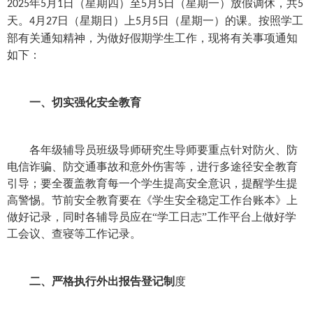
年
月
日（星期四）至
月
日（星期一）放假调休，共
2025
5
1
5
5
5
天。
月
日（星期日）上
月
日（星期一）的课。
按照学工
4
27
5
5
部有关通知精神，
为做好假期学生工作，现将有关事项通知
如下：
一、切实强化安全教育
各
年级辅导员班级导师研究生导师
要重点针对防火、防
电信诈骗、防交通事故和意外伤害等，进行多途径安全教育
引导；要全覆盖教育每一个学生提高安全意识，提醒学生提
高警惕。节前安全教育要在《学生安全稳定工作台账本》上
做好记录，同时各辅导员应在
“学工日志”工作平台上做好学
工会议、查寝等工作记录。
二、严格执行外出报告登记制
度