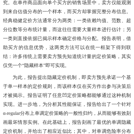
究。在单件商品面向单个买方的销售场景中，卖方仅能观测
到来自估值分布的一个样本，而买方却掌握完整分布信息。
经典稳健定价方法通常分为两类：一类依赖均值、范数、超
分位数等分布统计量，而这往往需要大量样本进行估计；另
一类则直接依据已揭示样本确定价格与分配。报告表明，借
助买方的信息优势，这两类方法可以在统一框架下得到联
结：许多传统上需要卖方预先知道统计量的定价策略，其实
仅凭一个
“
隐藏样本
”
即可实现。
为此，报告提出隐藏定价机制，即卖方预先承诺一个基
于单一样本的定价规则，而该样本仅在买方作出参与决策后
才被揭示。报告证明了任意凹定价策略都能够通过这种机制
实现。进一步地，为分析其性能保证，报告给出了一个针对
α-regular
分布上单调定价策略的一般性归约，从而能够有效刻
画最坏情形实例。在此基础上，报告刻画了最优的单调隐藏
定价机制，并给出了相应近似比；其中，对单调危险率分布