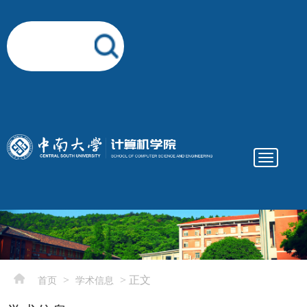
Toggle
navigatio
elementnameelementnameelementname
-->
>
> 正文
首页
学术信息