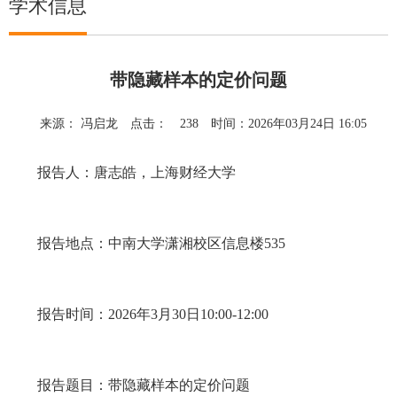
学术信息
带隐藏样本的定价问题
来源： 冯启龙
点击：
238
时间：2026年03月24日 16:05
报告人：
唐志皓
，
上海财经大学
报告地点：中南大学潇湘校区信息楼
535
报告时间：
202
6
年
3
月
30
日
10:
00
-1
2
:
00
报告题目：
带隐藏样本的定价问题